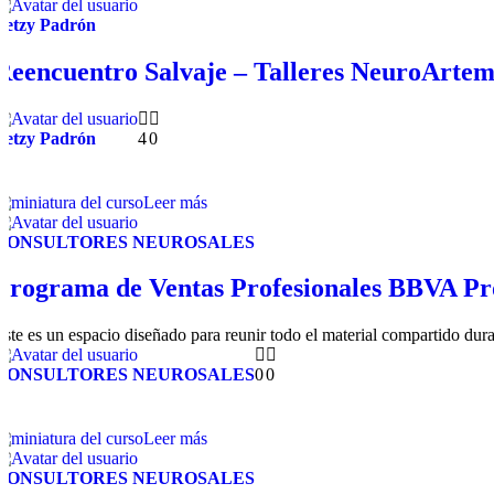
Betzy Padrón
Reencuentro Salvaje – Talleres NeuroArte
Betzy Padrón
4
0
Leer más
CONSULTORES NEUROSALES
Programa de Ventas Profesionales BBVA Pr
Este es un espacio diseñado para reunir todo el material compartido du
CONSULTORES NEUROSALES
0
0
Leer más
CONSULTORES NEUROSALES