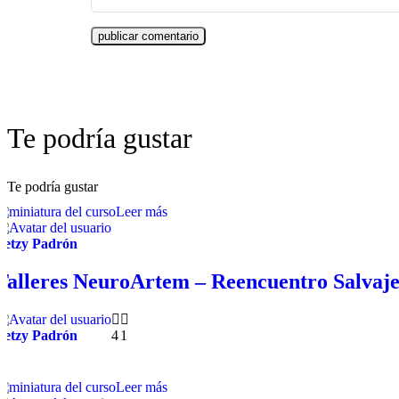
Te podría gustar
Te podría gustar
Leer más
Betzy Padrón
Talleres NeuroArtem – Reencuentro Salvaje
Betzy Padrón
4
1
Leer más