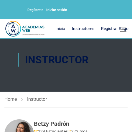
Regístrate
Iniciar sesión
Inicio
Instructores
Registrar Pago
INSTRUCTOR
Home
Instructor
Betzy Padrón
124 Estudiantes
2 Cursos