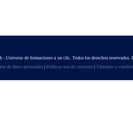
 Universo de formaciones a un clic. Todos los derechos reservados. 
ción de datos personales
|
Políticas uso de coockies
|
Términos y condici