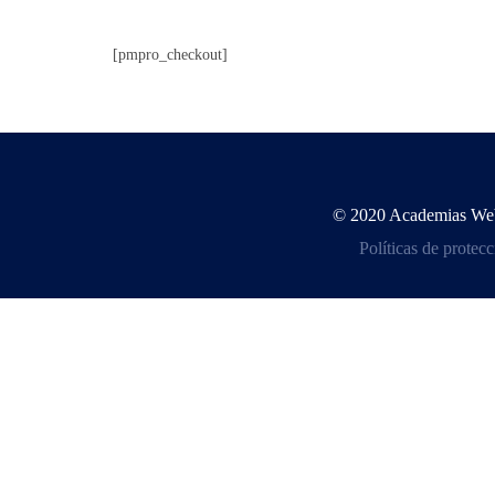
[pmpro_checkout]
© 2020 Academias Web -
Políticas de protec