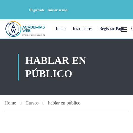
Regístrate
Iniciar sesión
Inicio
Instructores
Registrar Pago
HABLAR EN
PÚBLICO
Home
Cursos
hablar en público